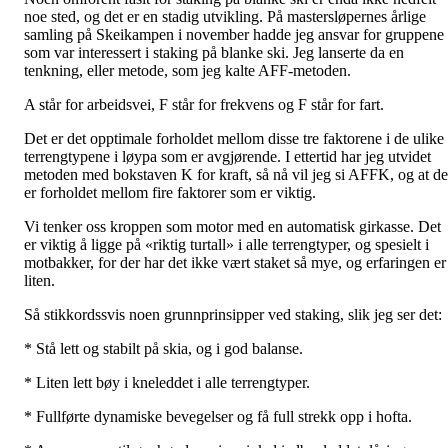
noe sted, og det er en stadig utvikling. På mastersløpernes årlige
samling på Skeikampen i november hadde jeg ansvar for gruppene
som var interessert i staking på blanke ski. Jeg lanserte da en
tenkning, eller metode, som jeg kalte AFF-metoden.
A står for arbeidsvei, F står for frekvens og F står for fart.
Det er det opptimale forholdet mellom disse tre faktorene i de ulike
terrengtypene i løypa som er avgjørende. I ettertid har jeg utvidet
metoden med bokstaven K for kraft, så nå vil jeg si AFFK, og at de
er forholdet mellom fire faktorer som er viktig.
Vi tenker oss kroppen som motor med en automatisk girkasse. Det
er viktig å ligge på «riktig turtall» i alle terrengtyper, og spesielt i
motbakker, for der har det ikke vært staket så mye, og erfaringen er
liten.
Så stikkordssvis noen grunnprinsipper ved staking, slik jeg ser det:
* Stå lett og stabilt på skia, og i god balanse.
* Liten lett bøy i kneleddet i alle terrengtyper.
* Fullførte dynamiske bevegelser og få full strekk opp i hofta.