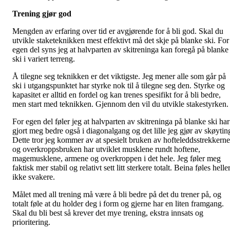
Trening gjør god
Mengden av erfaring over tid er avgjørende for å bli god. Skal du
utvikle staketeknikken mest effektivt må det skje på blanke ski. For
egen del syns jeg at halvparten av skitreninga kan foregå på blanke
ski i variert terreng.
Å tilegne seg teknikken er det viktigste. Jeg mener alle som går på
ski i utgangspunktet har styrke nok til å tilegne seg den. Styrke og
kapasitet er alltid en fordel og kan trenes spesifikt for å bli bedre,
men start med teknikken. Gjennom den vil du utvikle stakestyrken.
For egen del føler jeg at halvparten av skitreninga på blanke ski har
gjort meg bedre også i diagonalgang og det lille jeg gjør av skøytin
Dette tror jeg kommer av at spesielt bruken av hofteleddsstrekkerne
og overkroppsbruken har utviklet musklene rundt hoftene,
magemusklene, armene og overkroppen i det hele. Jeg føler meg
faktisk mer stabil og relativt sett litt sterkere totalt. Beina føles helle
ikke svakere.
Målet med all trening må være å bli bedre på det du trener på, og
totalt føle at du holder deg i form og gjerne har en liten framgang.
Skal du bli best så krever det mye trening, ekstra innsats og
prioritering.