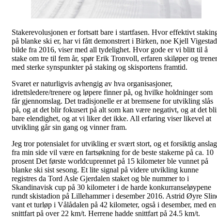
Stakerevolusjonen er fortsatt bare i startfasen. Hvor effektivt stakin
på blanke ski er, har vi fått demonstrert i Birken, noe Kjell Vigestad
bilde fra 2016, viser med all tydelighet. Hvor gode er vi blitt til å
stake om tre til fem år, spør Erik Tronvoll, erfaren skiløper og trene
med sterke synspunkter på staking og skisportens framtid.
Svaret er naturligvis avhengig av hva organisasjoner,
idrettsledere/trenere og løpere finner på, og hvilke holdninger som
får gjennomslag. Det tradisjonelle er at bremsene for utvikling slås
på, og at det blir fokusert på alt som kan være negativt, og at det bli
bare elendighet, og at vi liker det ikke. All erfaring viser likevel at
utvikling går sin gang og vinner fram.
Jeg tror potensialet for utvikling er svært stort, og et forsiktig anslag
fra min side vil være en fartsøkning for de beste stakerne på ca. 10
prosent Det første worldcuprennet på 15 kilometer ble vunnet på
blanke ski sist sesong. Et lite signal på videre utvikling kunne
registres da Tord Asle Gjerdalen staket og ble nummer to i
Skandinavisk cup på 30 kilometer i de harde konkurranseløypene
rundt skistadion på Lillehammer i desember 2016. Astrid Øyre Slin
vant et turløp i Vålådalen på 42 kilometer, også i desember, med en
snittfart på over 22 km/t. Herrene hadde snittfart på 24.5 km/t.