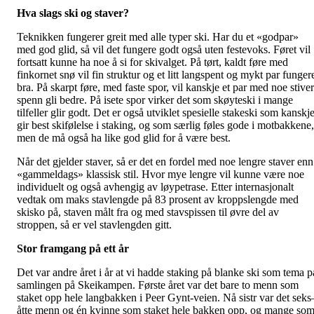
Hva slags ski og staver?
Teknikken fungerer greit med alle typer ski. Har du et «godpar»
med god glid, så vil det fungere godt også uten festevoks. Føret vil
fortsatt kunne ha noe å si for skivalget. På tørt, kaldt føre med
finkornet snø vil fin struktur og et litt langspent og mykt par funger
bra. På skarpt føre, med faste spor, vil kanskje et par med noe stive
spenn gli bedre. På isete spor virker det som skøyteski i mange
tilfeller glir godt. Det er også utviklet spesielle stakeski som kanskj
gir best skifølelse i staking, og som særlig føles gode i motbakkene,
men de må også ha like god glid for å være best.
Når det gjelder staver, så er det en fordel med noe lengre staver enn
«gammeldags» klassisk stil. Hvor mye lengre vil kunne være noe
individuelt og også avhengig av løypetrase. Etter internasjonalt
vedtak om maks stavlengde på 83 prosent av kroppslengde med
skisko på, staven målt fra og med stavspissen til øvre del av
stroppen, så er vel stavlengden gitt.
Stor framgang på ett år
Det var andre året i år at vi hadde staking på blanke ski som tema p
samlingen på Skeikampen. Første året var det bare to menn som
staket opp hele langbakken i Peer Gynt-veien. Nå sistr var det seks
åtte menn og én kvinne som staket hele bakken opp, og mange so