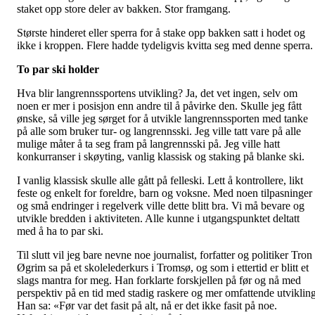
staket opp store deler av bakken. Stor framgang.
Største hinderet eller sperra for å stake opp bakken satt i hodet og
ikke i kroppen. Flere hadde tydeligvis kvitta seg med denne sperra
To par ski holder
Hva blir langrennssportens utvikling? Ja, det vet ingen, selv om
noen er mer i posisjon enn andre til å påvirke den. Skulle jeg fått
ønske, så ville jeg sørget for å utvikle langrennssporten med tanke
på alle som bruker tur- og langrennsski. Jeg ville tatt vare på alle
mulige måter å ta seg fram på langrennsski på. Jeg ville hatt
konkurranser i skøyting, vanlig klassisk og staking på blanke ski.
I vanlig klassisk skulle alle gått på felleski. Lett å kontrollere, likt
feste og enkelt for foreldre, barn og voksne. Med noen tilpasninger
og små endringer i regelverk ville dette blitt bra. Vi må bevare og
utvikle bredden i aktiviteten. Alle kunne i utgangspunktet deltatt
med å ha to par ski.
Til slutt vil jeg bare nevne noe journalist, forfatter og politiker Tron
Øgrim sa på et skolelederkurs i Tromsø, og som i ettertid er blitt et
slags mantra for meg. Han forklarte forskjellen på før og nå med
perspektiv på en tid med stadig raskere og mer omfattende utvikling
Han sa: «Før var det fasit på alt, nå er det ikke fasit på noe.